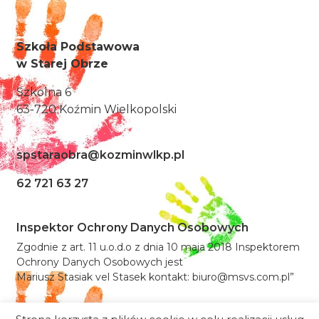
Szkoła Podstawowa
w Starej Obrze
Szkolna 6
63-720 Koźmin Wielkopolski
spstaraobra@kozminwlkp.pl
62 721 63 27
Inspektor Ochrony Danych Osobowych
Zgodnie z art. 11 u.o.d.o z dnia 10 maja 2018 Inspektorem
Ochrony Danych Osobowych jest
Mariusz Stasiak vel Stasek kontakt: biuro@msvs.com.pl”