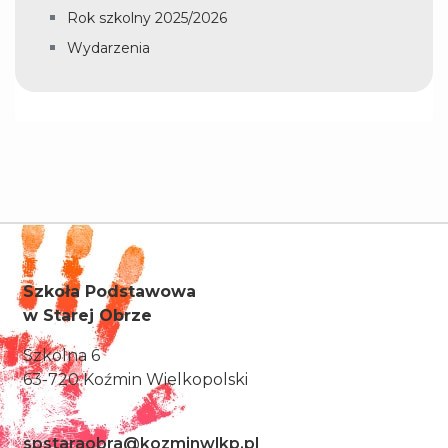
Rok szkolny 2025/2026
Wydarzenia
Szkoła Podstawowa
w Starej Obrze
Szkolna 6
63-720 Koźmin Wielkopolski
spstaraobra@kozminwlkp.pl