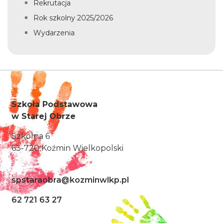
Rekrutacja
Rok szkolny 2025/2026
Wydarzenia
Szkoła Podstawowa
w Starej Obrze
Szkolna 6
63-720 Koźmin Wielkopolski
spstaraobra@kozminwlkp.pl
62 721 63 27