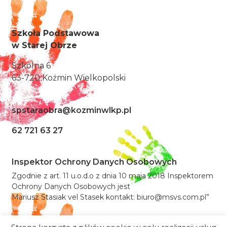
Szkoła Podstawowa
w Starej Obrze
Szkolna 6
63-720 Koźmin Wielkopolski
spstaraobra@kozminwlkp.pl
62 721 63 27
Inspektor Ochrony Danych Osobowych
Zgodnie z art. 11 u.o.d.o z dnia 10 maja 2018 Inspektorem
Ochrony Danych Osobowych jest
Mariusz Stasiak vel Stasek kontakt: biuro@msvs.com.pl”